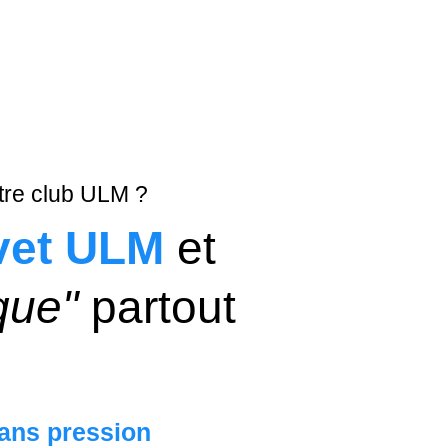
tre club ULM ?
vet ULM
et
que"
partout
ans pression